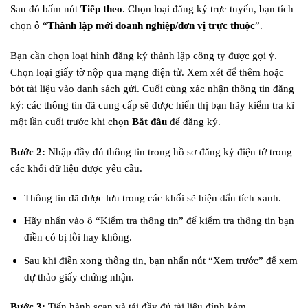
Sau đó bấm nút
Tiếp theo
. Chọn loại đăng ký trực tuyến, bạn tích
chọn ô “
Thành lập mới doanh nghiệp/đơn vị trực thuộc
”.
Bạn cần chọn loại hình đăng ký thành lập công ty được gợi ý.
Chọn loại giấy tờ nộp qua mạng điện tử. Xem xét để thêm hoặc
bớt tài liệu vào danh sách gửi. Cuối cùng xác nhận thông tin đăng
ký: các thông tin đã cung cấp sẽ được hiển thị bạn hãy kiểm tra kĩ
một lần cuối trước khi chọn
Bắt đầu
để đăng ký.
Bước 2:
Nhập đầy đủ thông tin trong hồ sơ đăng ký điện tử trong
các khối dữ liệu được yêu cầu.
Thông tin đã được lưu trong các khối sẽ hiện dấu tích xanh.
Hãy nhấn vào ô “Kiểm tra thông tin” để kiểm tra thông tin bạn
điền có bị lỗi hay không.
Sau khi điền xong thông tin, bạn nhấn nút “Xem trước” để xem
dự thảo giấy chứng nhận.
Bước 3:
Tiến hành scan và tải đầy đủ tài liệu đính kèm.