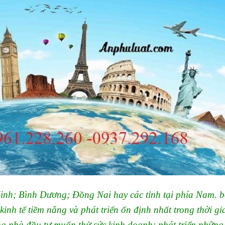
inh; Bình Dương; Đồng Nai hay các tỉnh tại phía Nam. b
inh tế tiềm năng và phát triển ổn định nhất trong thời gi
ng nhà đầu tư muốn thử sức kinh doanh; phát triển những