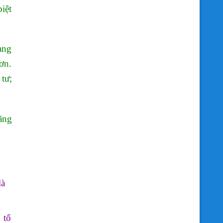
iệt
ạng
ơn.
tư;
ăng
là
 tổ