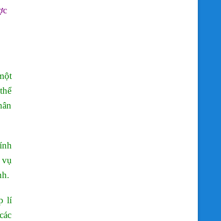
ợc
một
thể
hân
ính
 vụ
nh.
 lí
các