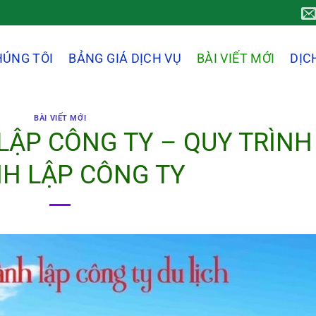
HÚNG TÔI
BẢNG GIÁ DỊCH VỤ
BÀI VIẾT MỚI
DỊC
BÀI VIẾT MỚI
LẬP CÔNG TY – QUY TRÌNH
H LẬP CÔNG TY