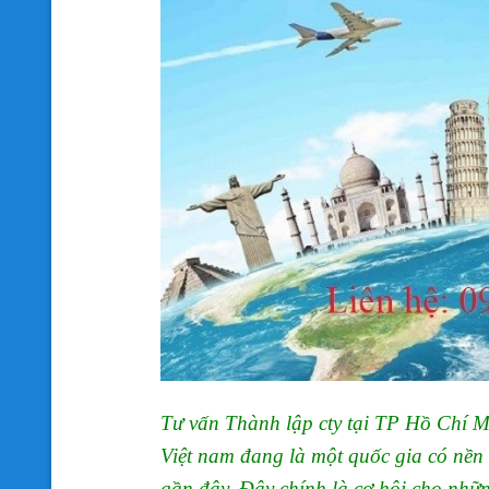
Tư vấn Thành lập cty tại TP Hồ Chí M
Việt nam đang là một quốc gia có nền k
gần đây. Đây chính là cơ hội cho nhữ