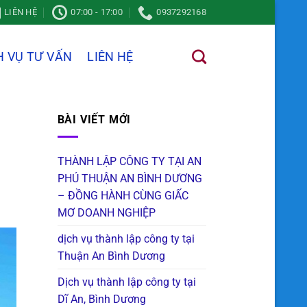
LIÊN HỆ
07:00 - 17:00
0937292168
H VỤ TƯ VẤN
LIÊN HỆ
BÀI VIẾT MỚI
THÀNH LẬP CÔNG TY TẠI AN
PHÚ THUẬN AN BÌNH DƯƠNG
– ĐỒNG HÀNH CÙNG GIẤC
MƠ DOANH NGHIỆP
dịch vụ thành lập công ty tại
Thuận An Bình Dương
Dịch vụ thành lập công ty tại
Dĩ An, Bình Dương