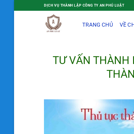
Bỏ
DỊCH VỤ THÀNH LẬP CÔNG TY AN PHÚ LUẬT
qua
nội
TRANG CHỦ
VỀ C
dung
TƯ VẤN THÀNH 
THÀN