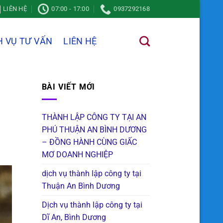
LIÊN HỆ
07:00 - 17:00
0937292168
H VỤ TƯ VẤN
LIÊN HỆ
BÀI VIẾT MỚI
THÀNH LẬP CÔNG TY TẠI AN
PHÚ THUẬN AN BÌNH DƯƠNG
– ĐỒNG HÀNH CÙNG GIẤC
MƠ DOANH NGHIỆP
dịch vụ thành lập công ty tại
Thuận An Bình Dương
Dịch vụ thành lập công ty tại
Dĩ An, Bình Dương