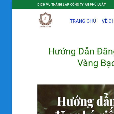
Bỏ
DỊCH VỤ THÀNH LẬP CÔNG TY AN PHÚ LUẬT
qua
nội
TRANG CHỦ
VỀ C
dung
Hướng Dẫn Đăng
Vàng Bạ