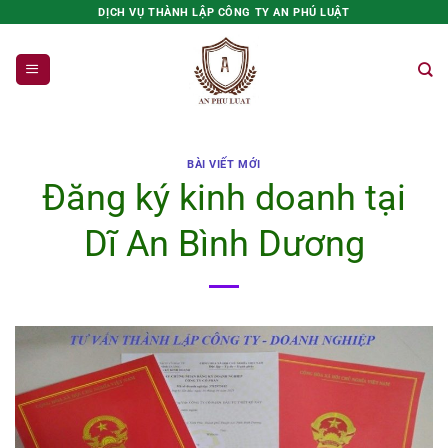
Bỏ
DỊCH VỤ THÀNH LẬP CÔNG TY AN PHÚ LUẬT
qua
nội
dung
BÀI VIẾT MỚI
Đăng ký kinh doanh tại
Dĩ An Bình Dương