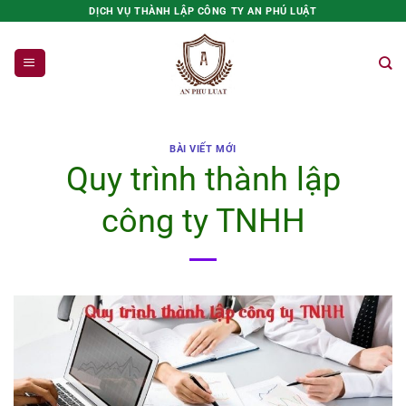
Bỏ
DỊCH VỤ THÀNH LẬP CÔNG TY AN PHÚ LUẬT
qua
nội
dung
BÀI VIẾT MỚI
Quy trình thành lập
công ty TNHH