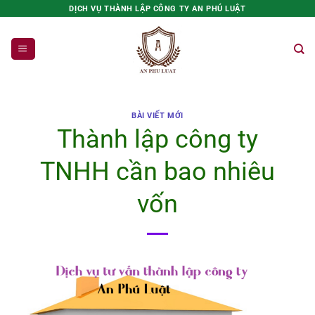
Bỏ
DỊCH VỤ THÀNH LẬP CÔNG TY AN PHÚ LUẬT
qua
nội
dung
BÀI VIẾT MỚI
Thành lập công ty
TNHH cần bao nhiêu
vốn