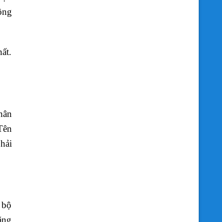
ông
ất.
hân
Tên
hải
 bộ
ăng