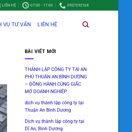
LIÊN HỆ
07:00 - 17:00
0937292168
H VỤ TƯ VẤN
LIÊN HỆ
BÀI VIẾT MỚI
THÀNH LẬP CÔNG TY TẠI AN
PHÚ THUẬN AN BÌNH DƯƠNG
– ĐỒNG HÀNH CÙNG GIẤC
MƠ DOANH NGHIỆP
dịch vụ thành lập công ty tại
Thuận An Bình Dương
Dịch vụ thành lập công ty tại
Dĩ An, Bình Dương