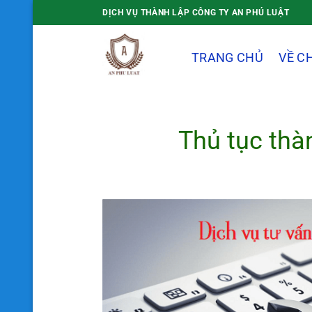
Bỏ
DỊCH VỤ THÀNH LẬP CÔNG TY AN PHÚ LUẬT
qua
nội
TRANG CHỦ
VỀ C
dung
Thủ tục thà