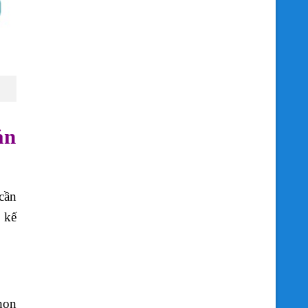
ản
cần
 kế
chọn