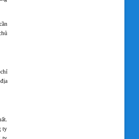
cần
chủ
 chỉ
địa
ất.
 ty
 ty