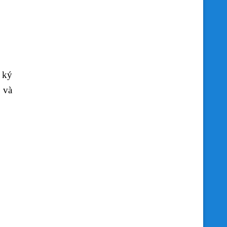
 ký
 và