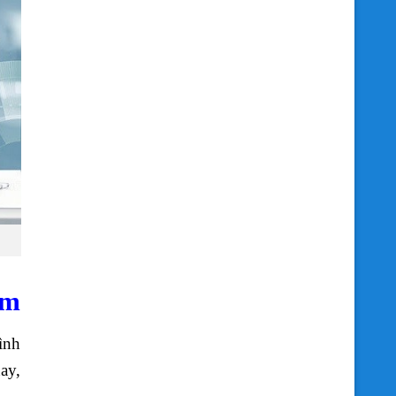
am
ình
ay,