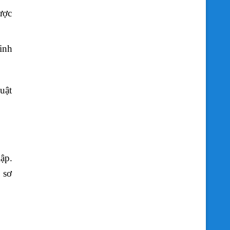
ược
inh
uật
ập.
 sơ