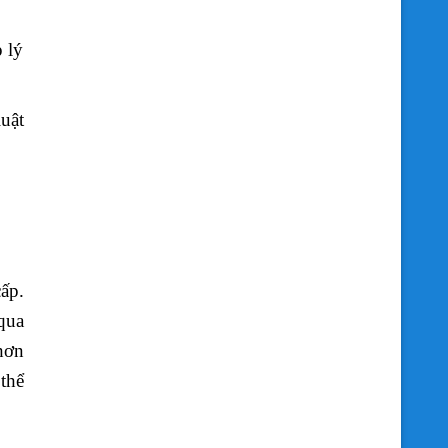
 lý
uật
ấp.
qua
hơn
 thể