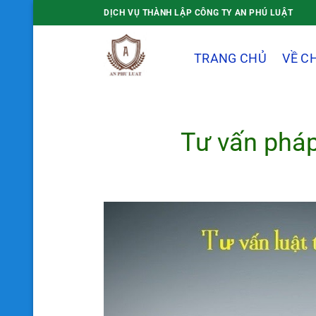
Bỏ
DỊCH VỤ THÀNH LẬP CÔNG TY AN PHÚ LUẬT
qua
nội
TRANG CHỦ
VỀ C
dung
Tư vấn pháp