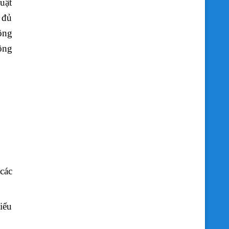
uật
y đủ
ộng
ông
các
iểu