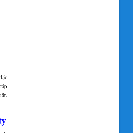
đặc
 cấp
uật.
ty