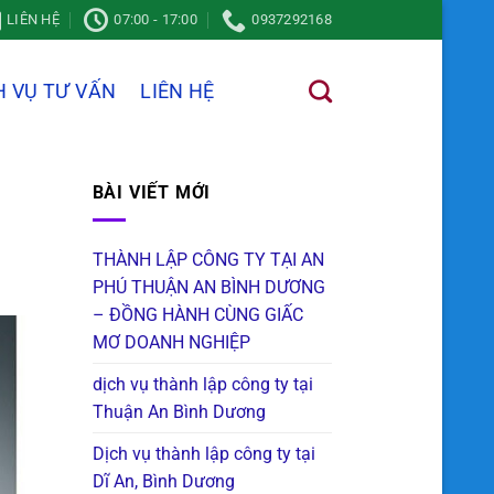
LIÊN HỆ
07:00 - 17:00
0937292168
H VỤ TƯ VẤN
LIÊN HỆ
BÀI VIẾT MỚI
THÀNH LẬP CÔNG TY TẠI AN
PHÚ THUẬN AN BÌNH DƯƠNG
– ĐỒNG HÀNH CÙNG GIẤC
MƠ DOANH NGHIỆP
dịch vụ thành lập công ty tại
Thuận An Bình Dương
Dịch vụ thành lập công ty tại
Dĩ An, Bình Dương