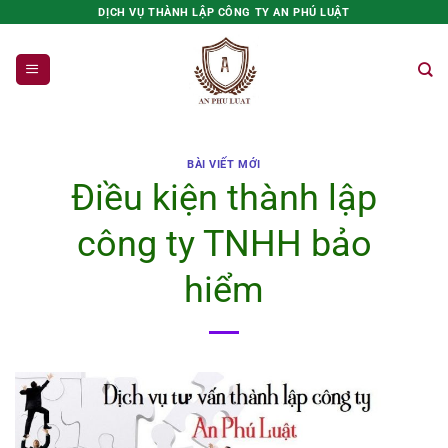
Bỏ
DỊCH VỤ THÀNH LẬP CÔNG TY AN PHÚ LUẬT
qua
nội
dung
BÀI VIẾT MỚI
Điều kiện thành lập
công ty TNHH bảo
hiểm